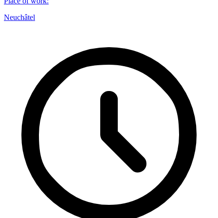
Place of work
:
Neuchâtel