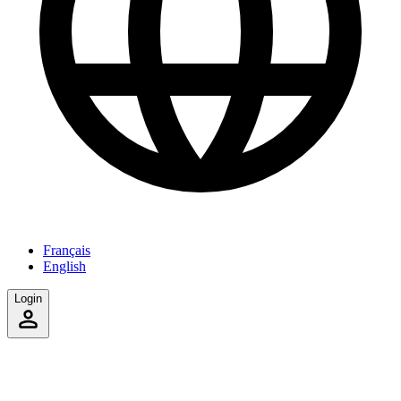
Français
English
Login