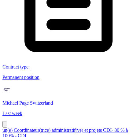
Contract type
:
Permanent position
Michael Page Switzerland
Last week
un(e) Coordinateur(trice) administratif(ve) et projets CDI- 80 % à
100% - CDI