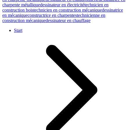
charpente métallique
dessinateur en électricité
technicien en
construction bois
technicien en construction mécanique
dessinatrice
en mécanique
constructrice en charpentes
technicienne en
construction mécanique
dessinateur en chauffage
Start