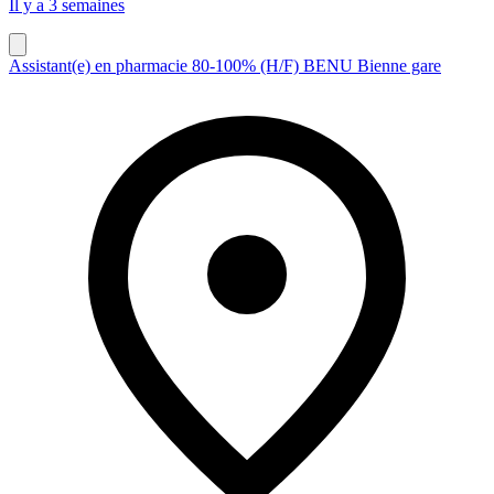
Il y a 3 semaines
Assistant(e) en pharmacie 80-100% (H/F) BENU Bienne gare