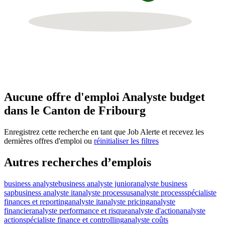
Aucune offre d'emploi Analyste budget
dans le Canton de Fribourg
Enregistrez cette recherche en tant que Job Alerte et recevez les
dernières offres d'emploi ou
réinitialiser les filtres
Autres recherches d’emplois
business analyste
business analyste junior
analyste business
sap
business analyste it
analyste processus
analyste process
spécialiste
finances et reporting
analyste it
analyste pricing
analyste
financier
analyste performance et risque
analyste d'action
analyste
action
spécialiste finance et controlling
analyste coûts