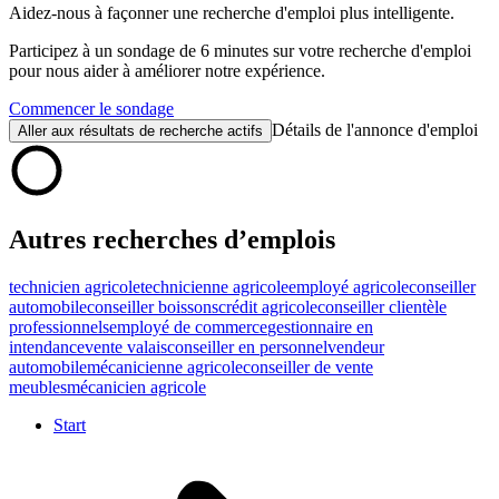
Aidez-nous à façonner une recherche d'emploi plus intelligente.
Participez à un sondage de 6 minutes sur votre recherche d'emploi
pour nous aider à améliorer notre expérience.
Commencer le sondage
Détails de l'annonce d'emploi
Aller aux résultats de recherche actifs
Autres recherches d’emplois
technicien agricole
technicienne agricole
employé agricole
conseiller
automobile
conseiller boissons
crédit agricole
conseiller clientèle
professionnels
employé de commerce
gestionnaire en
intendance
vente valais
conseiller en personnel
vendeur
automobile
mécanicienne agricole
conseiller de vente
meubles
mécanicien agricole
Start