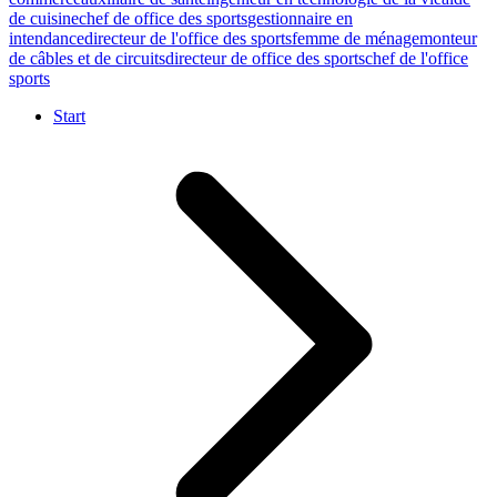
de cuisine
chef de office des sports
gestionnaire en
intendance
directeur de l'office des sports
femme de ménage
monteur
de câbles et de circuits
directeur de office des sports
chef de l'office
sports
Start