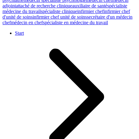
psychiatrie
médecin spécialiste psychologie
médecin chef
médecin
adjoint
attaché de recherche clinique
auxiliaire de santé
spécialiste
médecine du travail
spécialiste clinique
infirmier chef
infirmier chef
d'unité de soins
infirmier chef unité de soins
secrétaire d'un médecin
chef
médecin en chef
spécialiste en médecine du travail
Start