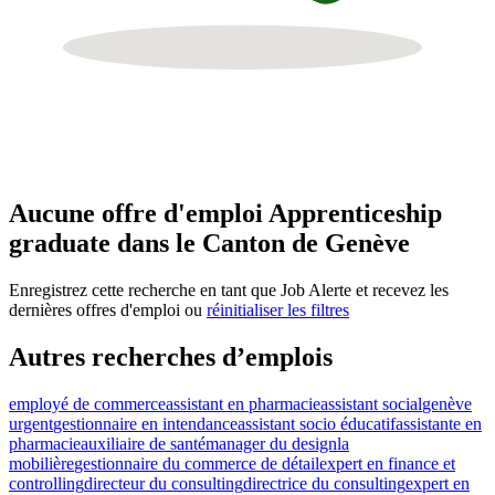
Aucune offre d'emploi Apprenticeship
graduate dans le Canton de Genève
Enregistrez cette recherche en tant que Job Alerte et recevez les
dernières offres d'emploi ou
réinitialiser les filtres
Autres recherches d’emplois
employé de commerce
assistant en pharmacie
assistant social
genève
urgent
gestionnaire en intendance
assistant socio éducatif
assistante en
pharmacie
auxiliaire de santé
manager du design
la
mobilière
gestionnaire du commerce de détail
expert en finance et
controlling
directeur du consulting
directrice du consulting
expert en