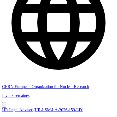
CERN European Organization for Nuclear Research
Il y a 3 semaines
HR Legal Adviser (HR-LSM-LA-2026-159-LD)