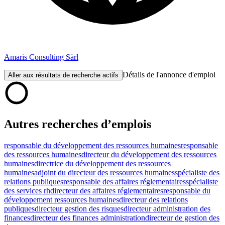
Amaris Consulting Sàrl
Détails de l'annonce d'emploi
Aller aux résultats de recherche actifs
Autres recherches d’emplois
responsable du développement des ressources humaines
responsable
des ressources humaines
directeur du développement des ressources
humaines
directrice du développement des ressources
humaines
adjoint du directeur des ressources humaines
spécialiste des
relations publiques
responsable des affaires réglementaires
spécialiste
des services rh
directeur des affaires réglementaires
responsable du
développement ressources humaines
directeur des relations
publiques
directeur gestion des risques
directeur administration des
finances
directeur des finances administration
directeur de gestion des