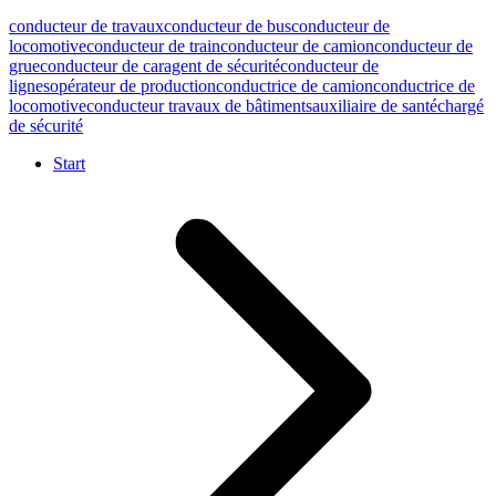
conducteur de travaux
conducteur de bus
conducteur de
locomotive
conducteur de train
conducteur de camion
conducteur de
grue
conducteur de car
agent de sécurité
conducteur de
lignes
opérateur de production
conductrice de camion
conductrice de
locomotive
conducteur travaux de bâtiments
auxiliaire de santé
chargé
de sécurité
Start