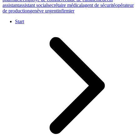
assistant
assistant social
secrétaire médical
agent de sécurité
opérateur
de production
genève urgent
infirmier
Start