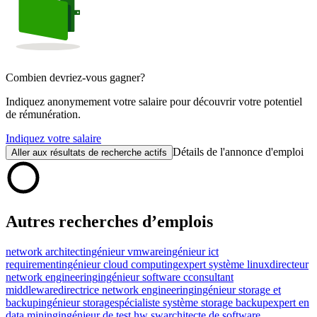
Combien devriez-vous gagner?
Indiquez anonymement votre salaire pour découvrir votre potentiel
de rémunération.
Indiquez votre salaire
Détails de l'annonce d'emploi
Aller aux résultats de recherche actifs
Autres recherches d’emplois
network architect
ingénieur vmware
ingénieur ict
requirement
ingénieur cloud computing
expert système linux
directeur
network engineering
ingénieur software c
consultant
middleware
directrice network engineering
ingénieur storage et
backup
ingénieur storage
spécialiste système storage backup
expert en
data mining
ingénieur de test hw sw
architecte de software