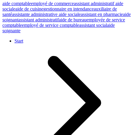
aide comptable
employé de commerce
assistant administratif aide
sociale
aide de cuisine
gestionnaire en intendance
auxiliaire de
santé
assistante administrative aide sociale
assistant en pharmacie
aide
soignant
assistant administratif
aide de bureau
employée de service
comptable
employé de service comptable
assistant social
aide
soignante
Start