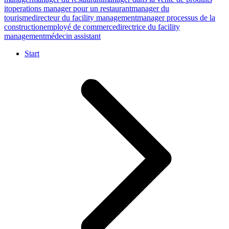
it
operations manager pour un restaurant
manager du
tourisme
directeur du facility management
manager processus de la
construction
employé de commerce
directrice du facility
management
médecin assistant
Start