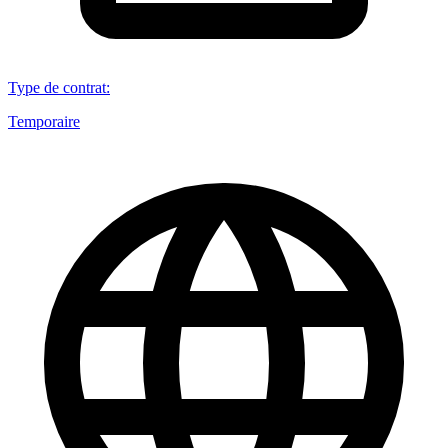
Type de contrat
:
Temporaire