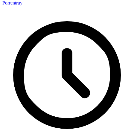
Porrentruy