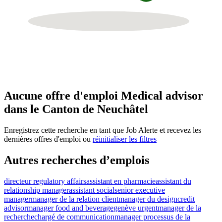
Aucune offre d'emploi Medical advisor
dans le Canton de Neuchâtel
Enregistrez cette recherche en tant que Job Alerte et recevez les
dernières offres d'emploi ou
réinitialiser les filtres
Autres recherches d’emplois
directeur regulatory affairs
assistant en pharmacie
assistant du
relationship manager
assistant social
senior executive
manager
manager de la relation client
manager du design
credit
advisor
manager food and beverage
genève urgent
manager de la
recherche
chargé de communication
manager processus de la