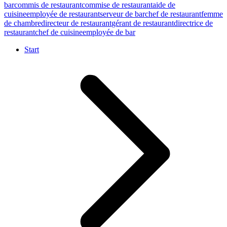
bar
commis de restaurant
commise de restaurant
aide de
cuisine
employée de restaurant
serveur de bar
chef de restaurant
femme
de chambre
directeur de restaurant
gérant de restaurant
directrice de
restaurant
chef de cuisine
employée de bar
Start