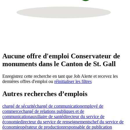
Aucune offre d'emploi Conservateur de
monuments dans le Canton de St. Gall
Enregistrez cette recherche en tant que Job Alerte et recevez les
dernières offres d'emploi ou
réinitialiser les filtres
Autres recherches d’emplois
chargé de sécurité
chargé de communication
employé de
commerce
chargé de relations publiques et de
communication
auxiliaire de santé
directeur du service de
économie
directeur du service de renseignements
chef du service de
économie
opérateur de production
responsable de publication