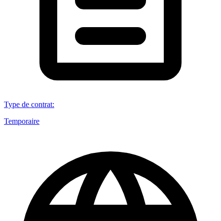
Type de contrat
:
Temporaire