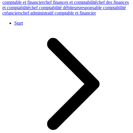
comptable et financier
chef finances et comptabilité
chef des finances
et comptabilité
chef comptabilité débiteurs
responsable comptabilité
créanciers
chef administratif comptable et financier
Start