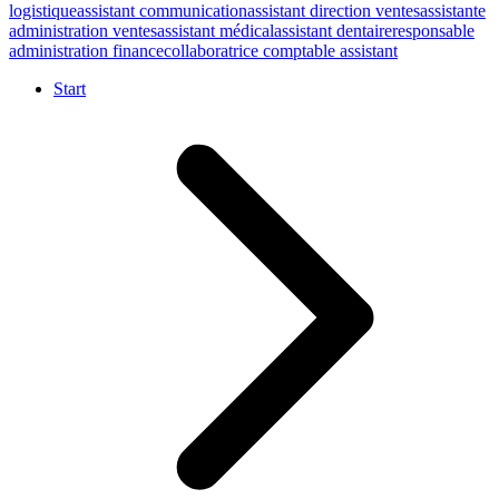
logistique
assistant communication
assistant direction ventes
assistante
administration ventes
assistant médical
assistant dentaire
responsable
administration finance
collaboratrice comptable assistant
Start