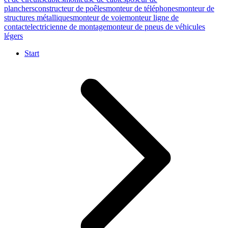
planchers
constructeur de poêles
monteur de téléphones
monteur de
structures métalliques
monteur de voie
monteur ligne de
contact
electricienne de montage
monteur de pneus de véhicules
légers
Start