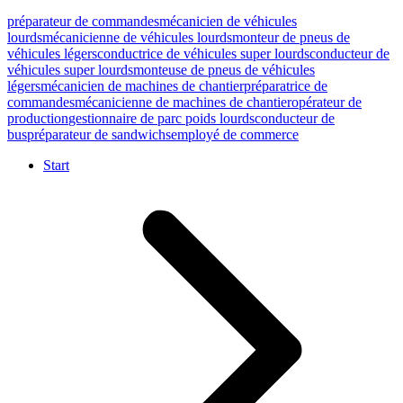
préparateur de commandes
mécanicien de véhicules
lourds
mécanicienne de véhicules lourds
monteur de pneus de
véhicules légers
conductrice de véhicules super lourds
conducteur de
véhicules super lourds
monteuse de pneus de véhicules
légers
mécanicien de machines de chantier
préparatrice de
commandes
mécanicienne de machines de chantier
opérateur de
production
gestionnaire de parc poids lourds
conducteur de
bus
préparateur de sandwichs
employé de commerce
Start