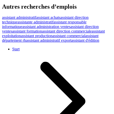
Autres recherches d’emplois
assistant administratif
assistant achats
assistant direction
technique
assistante administratif
assistant responsable
informatique
assistant administration ventes
assistant direction
ventes
assistant formation
assistant direction commerciale
assistant
exploitation
assistant production
assistant commercial
assistant
département rh
assistant administratif export
assistant d'édition
Start