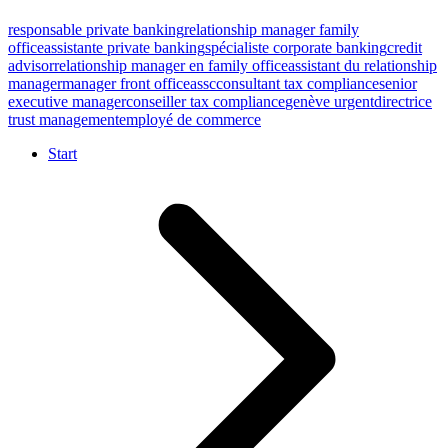
responsable private banking
relationship manager family
office
assistante private banking
spécialiste corporate banking
credit
advisor
relationship manager en family office
assistant du relationship
manager
manager front office
assc
consultant tax compliance
senior
executive manager
conseiller tax compliance
genève urgent
directrice
trust management
employé de commerce
Start