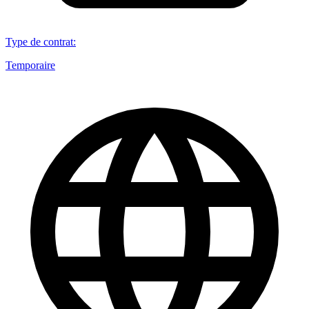
Type de contrat
:
Temporaire