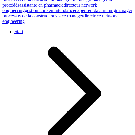
procédés
assistante en pharmacie
directeur network
engineering
gestionnaire en intendance
expert en data mining
manager
processus de la construction
space manager
directrice network
engineering
Start