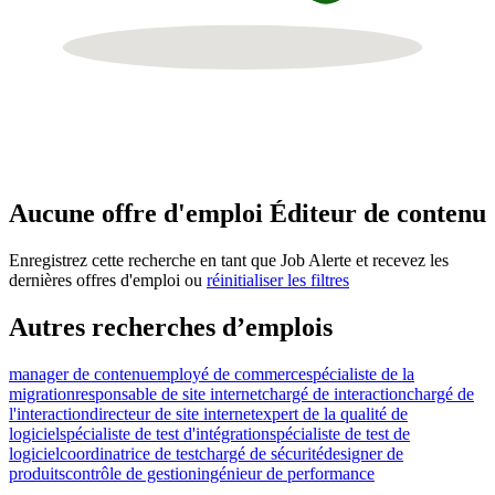
Aucune offre d'emploi Éditeur de contenu
Enregistrez cette recherche en tant que Job Alerte et recevez les
dernières offres d'emploi ou
réinitialiser les filtres
Autres recherches d’emplois
manager de contenu
employé de commerce
spécialiste de la
migration
responsable de site internet
chargé de interaction
chargé de
l'interaction
directeur de site internet
expert de la qualité de
logiciel
spécialiste de test d'intégration
spécialiste de test de
logiciel
coordinatrice de test
chargé de sécurité
designer de
produits
contrôle de gestion
ingénieur de performance