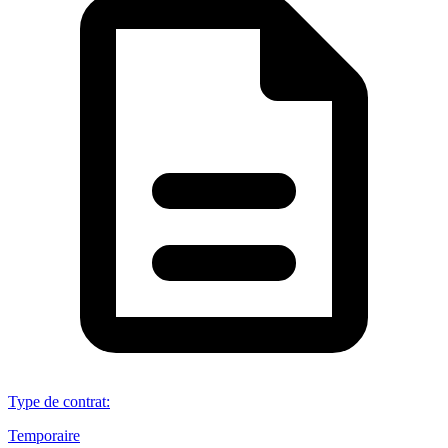
Type de contrat
:
Temporaire