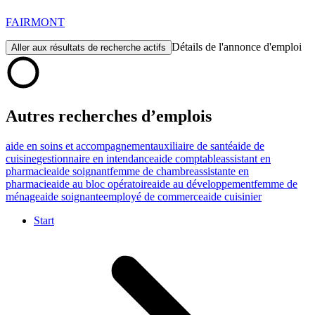
FAIRMONT
Détails de l'annonce d'emploi
Aller aux résultats de recherche actifs
Autres recherches d’emplois
aide en soins et accompagnement
auxiliaire de santé
aide de
cuisine
gestionnaire en intendance
aide comptable
assistant en
pharmacie
aide soignant
femme de chambre
assistante en
pharmacie
aide au bloc opératoire
aide au développement
femme de
ménage
aide soignante
employé de commerce
aide cuisinier
Start