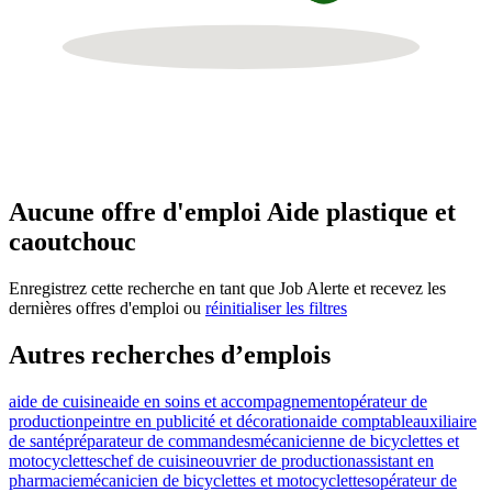
Aucune offre d'emploi Aide plastique et
caoutchouc
Enregistrez cette recherche en tant que Job Alerte et recevez les
dernières offres d'emploi ou
réinitialiser les filtres
Autres recherches d’emplois
aide de cuisine
aide en soins et accompagnement
opérateur de
production
peintre en publicité et décoration
aide comptable
auxiliaire
de santé
préparateur de commandes
mécanicienne de bicyclettes et
motocyclettes
chef de cuisine
ouvrier de production
assistant en
pharmacie
mécanicien de bicyclettes et motocyclettes
opérateur de