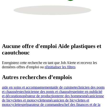
Aucune offre d'emploi Aide plastiques et
caoutchouc
Enregistrez cette recherche en tant que Job Alerte et recevez les
dernières offres d'emploi ou
réinitialiser les filtres
Autres recherches d’emplois
aide en soins et accompagnement
aide de cuisine
technicien des ponts
et chaussées
technicienne des ponts et chaussées
peintre en publicité
et décoration
opérateur de production
terre des hommes
mécanicienne
de bicyclettes et motocyclettes
mécanicien de bicyclettes et
motocyclettes
préparateur de commandes
chef des finances et de la