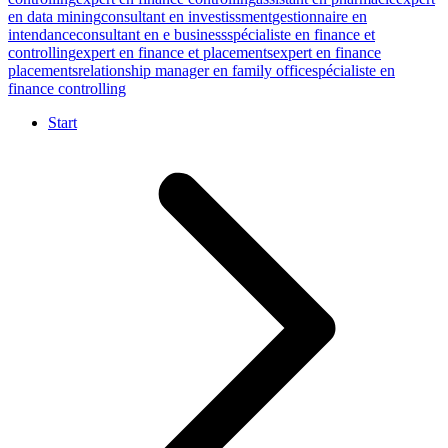
en data mining
consultant en investissment
gestionnaire en
intendance
consultant en e business
spécialiste en finance et
controlling
expert en finance et placements
expert en finance
placements
relationship manager en family office
spécialiste en
finance controlling
Start