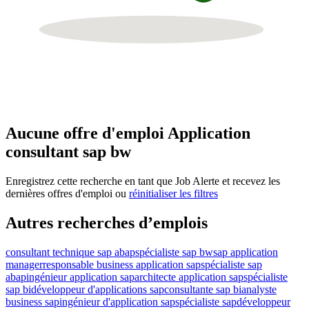
Aucune offre d'emploi Application
consultant sap bw
Enregistrez cette recherche en tant que Job Alerte et recevez les
dernières offres d'emploi ou
réinitialiser les filtres
Autres recherches d’emplois
consultant technique sap abap
spécialiste sap bw
sap application
manager
responsable business application sap
spécialiste sap
abap
ingénieur application sap
architecte application sap
spécialiste
sap bi
développeur d'applications sap
consultante sap bi
analyste
business sap
ingénieur d'application sap
spécialiste sap
développeur