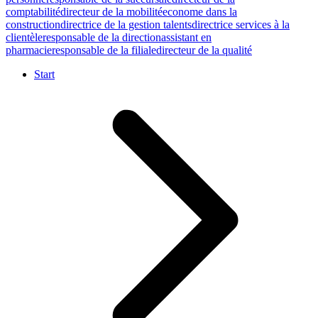
comptabilité
directeur de la mobilité
econome dans la
construction
directrice de la gestion talents
directrice services à la
clientèle
responsable de la direction
assistant en
pharmacie
responsable de la filiale
directeur de la qualité
Start