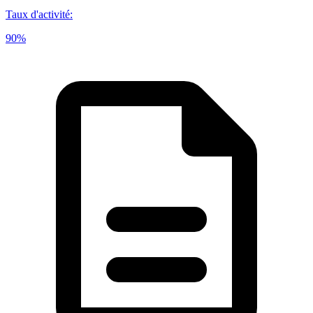
Taux d'activité
:
90%