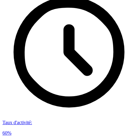
Taux d'activité
:
60%