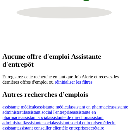
Aucune offre d'emploi Assistante
d'entrepôt
Enregistrez cette recherche en tant que Job Alerte et recevez les
dernières offres d'emploi ou
réinitialiser les filtres
Autres recherches d’emplois
assistante médicale
assistante médical
assistant en pharmacie
assistante
administratif
assistant social l'entreprise
assistante en
pharmacie
assistant social
assistante de direction
assistant
administratif
assistante social
assistant social entreprise
médecin
assistant
assistant conseiller clientèle entreprise
secrétaire