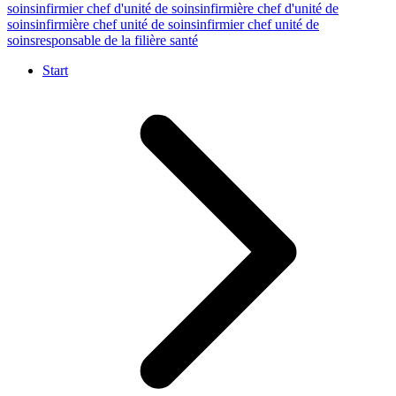
soins
infirmier chef d'unité de soins
infirmière chef d'unité de
soins
infirmière chef unité de soins
infirmier chef unité de
soins
responsable de la filière santé
Start