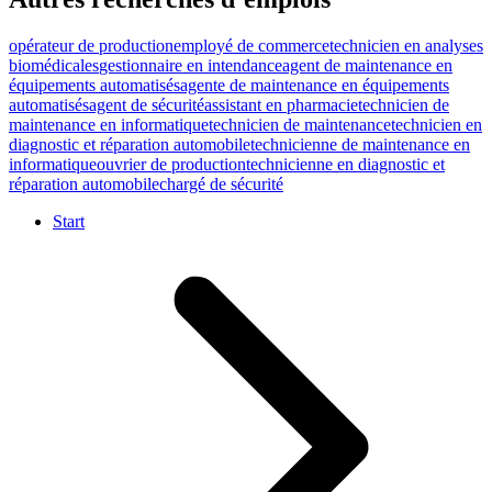
opérateur de production
employé de commerce
technicien en analyses
biomédicales
gestionnaire en intendance
agent de maintenance en
équipements automatisés
agente de maintenance en équipements
automatisés
agent de sécurité
assistant en pharmacie
technicien de
maintenance en informatique
technicien de maintenance
technicien en
diagnostic et réparation automobile
technicienne de maintenance en
informatique
ouvrier de production
technicienne en diagnostic et
réparation automobile
chargé de sécurité
Start