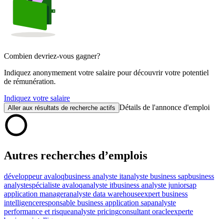
Combien devriez-vous gagner?
Indiquez anonymement votre salaire pour découvrir votre potentiel
de rémunération.
Indiquez votre salaire
Détails de l'annonce d'emploi
Aller aux résultats de recherche actifs
Autres recherches d’emplois
développeur avaloq
business analyste it
analyste business sap
business
analyste
spécialiste avaloq
analyste it
business analyste junior
sap
application manager
analyste data warehouse
expert business
intelligence
responsable business application sap
analyste
performance et risque
analyste pricing
consultant oracle
experte