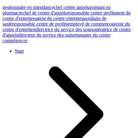
gestionnaire en intendance
chef centre appels
assistant en
pharmacie
chef de centre d'appels
responsable centre profit
agent du
centre d'entretien
agent du centre entretien
auxiliaire de
santé
responsable centre de profits
employé de commerce
agente du
centre d'entretien
directrice du service des soins
opératrice de centre
d'appels
directeur du service des soins
manager du centre
compétences
Start