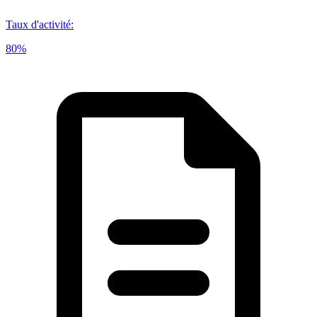
Taux d'activité
:
80%