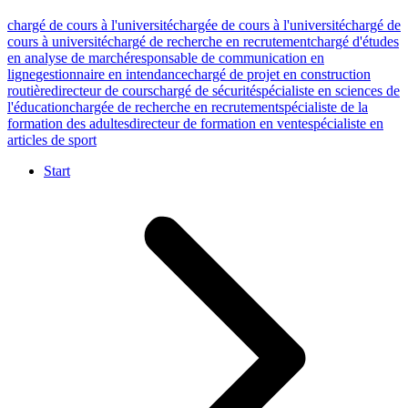
chargé de cours à l'université
chargée de cours à l'université
chargé de
cours à université
chargé de recherche en recrutement
chargé d'études
en analyse de marché
responsable de communication en
ligne
gestionnaire en intendance
chargé de projet en construction
routière
directeur de cours
chargé de sécurité
spécialiste en sciences de
l'éducation
chargée de recherche en recrutement
spécialiste de la
formation des adultes
directeur de formation en vente
spécialiste en
articles de sport
Start