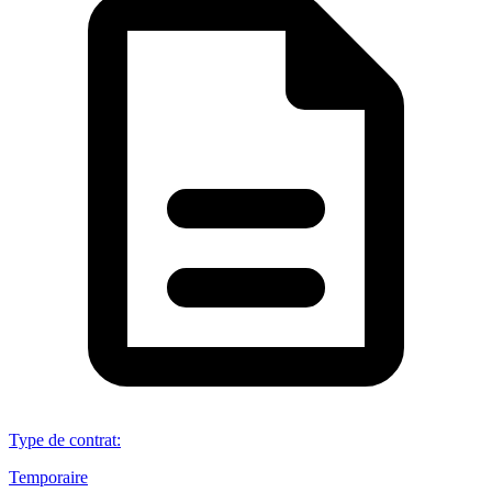
Type de contrat
:
Temporaire