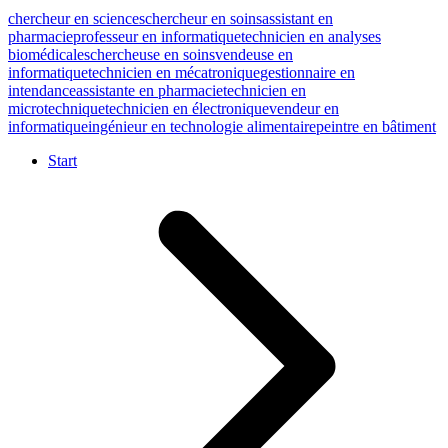
chercheur en sciences
chercheur en soins
assistant en
pharmacie
professeur en informatique
technicien en analyses
biomédicales
chercheuse en soins
vendeuse en
informatique
technicien en mécatronique
gestionnaire en
intendance
assistante en pharmacie
technicien en
microtechnique
technicien en électronique
vendeur en
informatique
ingénieur en technologie alimentaire
peintre en bâtiment
Start