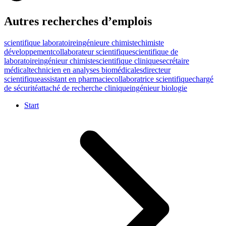
Autres recherches d’emplois
scientifique laboratoire
ingénieure chimiste
chimiste
développement
collaborateur scientifique
scientifique de
laboratoire
ingénieur chimiste
scientifique clinique
secrétaire
médical
technicien en analyses biomédicales
directeur
scientifique
assistant en pharmacie
collaboratrice scientifique
chargé
de sécurité
attaché de recherche clinique
ingénieur biologie
Start