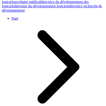
logiciels
secrétaire médical
directrice du développement des
logiciels
directeur du développement logiciels
directrice recherche &
développement
Start