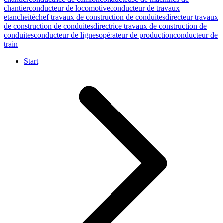
chantier
conducteur de locomotive
conducteur de travaux
etancheité
chef travaux de construction de conduites
directeur travaux
de construction de conduites
directrice travaux de construction de
conduites
conducteur de lignes
opérateur de production
conducteur de
train
Start